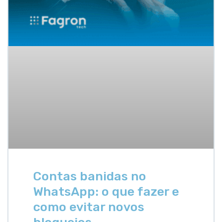
Contas banidas no
WhatsApp: o que fazer e
como evitar novos